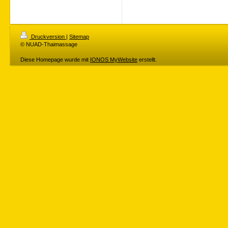
Druckversion
|
Sitemap
© NUAD-Thaimassage
Diese Homepage wurde mit
IONOS MyWebsite
erstellt.